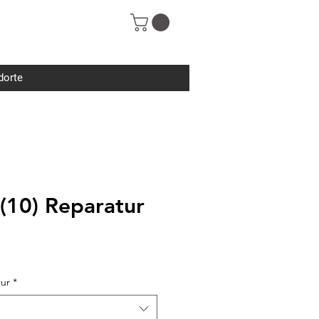
dorte
(10) Reparatur
tur
*