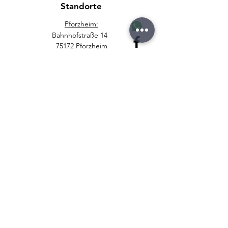
Standorte
Pforzheim:
Bahnhofstraße 14
75172 Pforzheim
info@sk-handy.de
+49 7231 1679825
+49 151 44949666
Weitere Standorte
Mühlacker
Karlsruhe
Mannheim
Versandpartner
Richtlinien