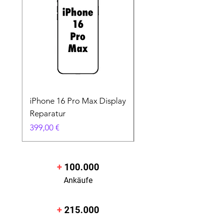
Werkstattadresse:
sk Handy Shop,
Bahnhofstraße 14,
75172 Pforzheim.
iPhone 16 Pro Max Display
iPad Pro 13" 7. Gen.
Reparatur
Reparatur
Preis
Preis
399,00 €
0,01 €
+
100.000
Ankäufe
+
215.000