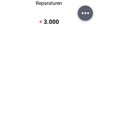
Reparaturen
+
3.000
Bewertungen
+
4
Standorte
4 Filialen
+
14
Jahre
Erfahrung
Standorte
Pforzheim:
Bahnhofstraße 14
75172 Pforzheim
info@sk-handy.de