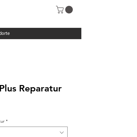
dorte
Plus Reparatur
tur
*