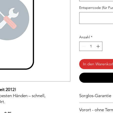
Entsperrcode (für Fun
Anzahl
*
In den Warenko
eit 2012!
 besten Händen – schnell,
Sorglos-Garantie
rt.
Auf das von uns ausg
Vorort - ohne Ter
durchgeführte Repara