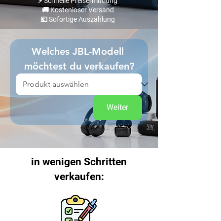
⚡ Schnelle Preisermittlung
🚚 Kostenloser Versand
💶 Sofortige Auszahlung
Welches JBL-Modell 
möchtest du verkaufen?
Weiter
in wenigen Schritten
verkaufen: