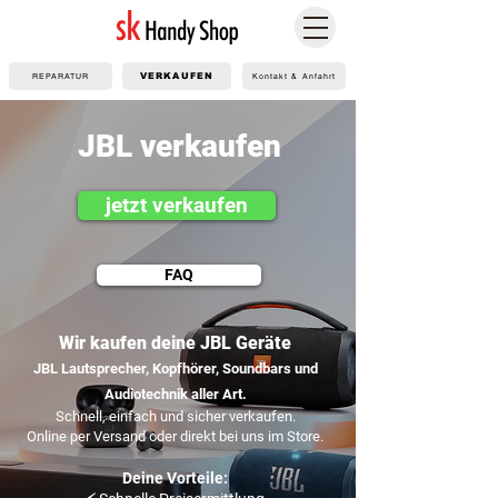
REPARATUR
VERKAUFEN
Kontakt & Anfahrt
JBL verkaufen
jetzt verkaufen
FAQ
Wir kaufen deine JBL Geräte
JBL Lautsprecher, Kopfhörer, Soundbars und
Audiotechnik aller Art.
Schnell, einfach und sicher verkaufen.
Online per Versand oder direkt bei uns im Store.
Deine Vorteile: