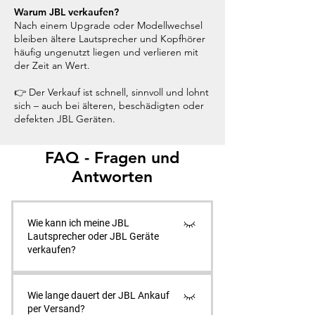
Warum JBL verkaufen?
Nach einem Upgrade oder Modellwechsel
bleiben ältere Lautsprecher und Kopfhörer
häufig ungenutzt liegen und verlieren mit
der Zeit an Wert.
👉 Der Verkauf ist schnell, sinnvoll und lohnt
sich – auch bei älteren, beschädigten oder
defekten JBL Geräten.
FAQ - Fragen und
Antworten
Wie kann ich meine JBL
Lautsprecher oder JBL Geräte
verkaufen?
Der Verkauf deiner JBL Lautsprecher, JBL
Wie lange dauert der JBL Ankauf
Kopfhörer oder anderer JBL Audiogeräte ist
per Versand?
bei uns einfach, schnell und sicher. 1. JBL