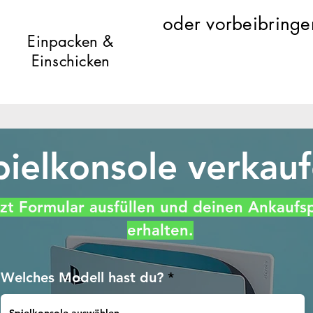
oder vorbeibringe
Einpacken &
Einsc
hicken
pielkonsole verkau
zt Formular ausfüllen und deinen Ankaufsp
erhalten.
Welches Modell hast du?