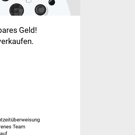
bares Geld!
verkaufen.​
htzeitüberweisung
renes Team
auf