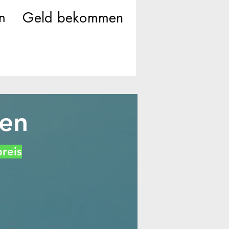
n
Geld bekommen
fen
reis