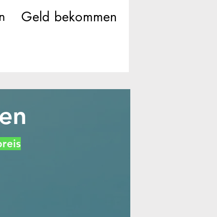
n
Geld bekommen
fen
reis