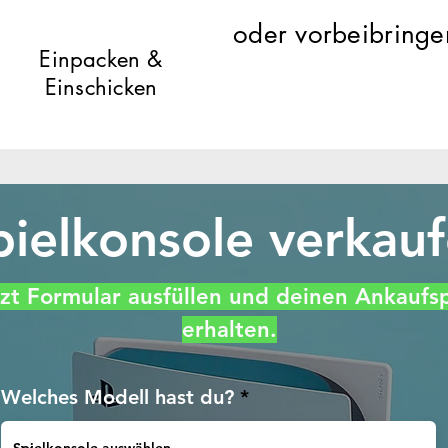
oder vorbeibringe
Einpacken &
Einsc
hicken
pielkonsole verkau
zt Formular ausfüllen und deinen Ankaufsp
erhalten.
Welches Modell hast du?