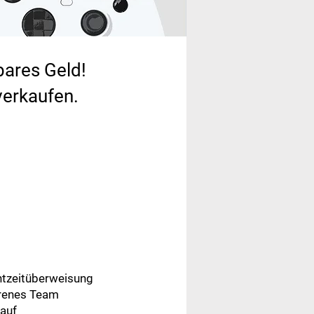
bares Geld!
verkaufen.​
htzeitüberweisung
renes Team
auf