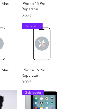
sicht
Schnellansicht
o Max
iPhone 15 Pro
Reparatur
Preis
0,00 €
Reparatur
sicht
Schnellansicht
o Max
iPhone 16 Pro
Reparatur
Preis
0,00 €
Gebraucht