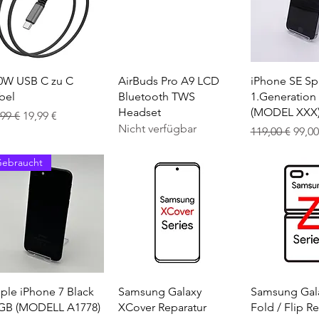
Schnellansicht
Schnellansicht
Schnellan
0W USB C zu C
AirBuds Pro A9 LCD
iPhone SE Sp
bel
Bluetooth TWS
1.Generation
Headset
(MODEL XXX
andardpreis
Sale-Preis
,99 €
19,99 €
Nicht verfügbar
Standardprei
Sale-
119,00 €
99,00
ebraucht
Schnellansicht
Schnellansicht
Schnellan
ple iPhone 7 Black
Samsung Galaxy
Samsung Gal
GB (MODELL A1778)
XCover Reparatur
Fold / Flip R