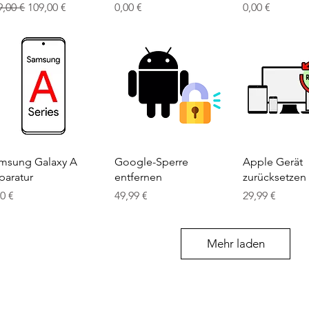
andardpreis
Sale-Preis
Preis
Preis
9,00 €
109,00 €
0,00 €
0,00 €
Schnellansicht
Schnellansicht
Schnellan
msung Galaxy A
Google-Sperre
Apple Gerät
paratur
entfernen
zurücksetzen
is
Preis
Preis
00 €
49,99 €
29,99 €
Mehr laden