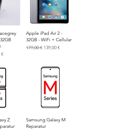
sicht
Schnellansicht
acegrey
Apple iPad Air 2 -
 32GB
32GB - WiFi + Cellular
)
Standardpreis
Sale-Preis
179,00 €
139,00 €
s
Preis
 €
sicht
Schnellansicht
axy Z
Samsung Galaxy M
eparatur
Reparatur