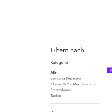
Ja mit Magsafe
Ja ohne Magsafe
nein
Filtern nach
Kategorie
R
Alle
Samsung Reparatur
iPhone 16 Pro Max Reparatur
Smartphones
Tablets