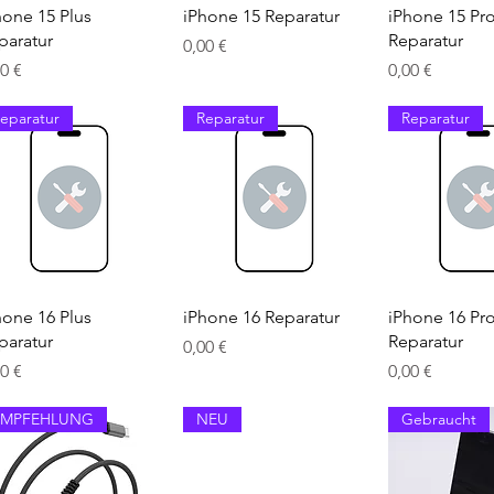
Schnellansicht
Schnellansicht
Schnellan
hone 15 Plus
iPhone 15 Reparatur
iPhone 15 Pr
paratur
Reparatur
Preis
0,00 €
is
Preis
00 €
0,00 €
eparatur
Reparatur
Reparatur
Schnellansicht
Schnellansicht
Schnellan
hone 16 Plus
iPhone 16 Reparatur
iPhone 16 Pr
paratur
Reparatur
Preis
0,00 €
is
Preis
00 €
0,00 €
EMPFEHLUNG
NEU
Gebraucht