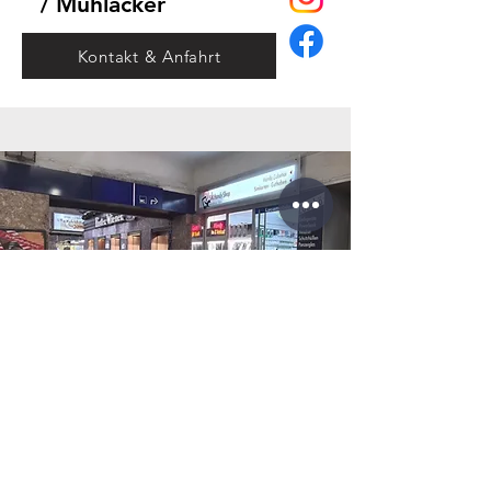
/ Mühlacker
Kontakt & Anfahrt
Bahnhofplatz 1
76137 Karlsruhe
/ Karlsruhe