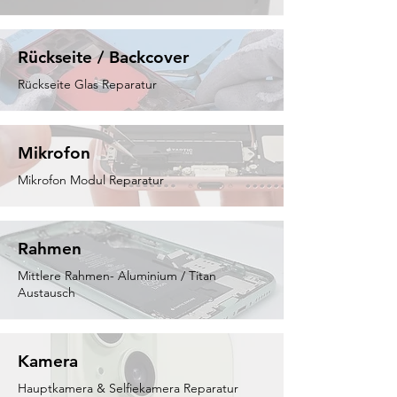
Rückseite / Backcover
Rückseite Glas Reparatur
Mikrofon
Mikrofon Modul Reparatur
Rahmen
Mittlere Rahmen- Aluminium / Titan
Austausch
Kamera
Hauptkamera & Selfiekamera Reparatur