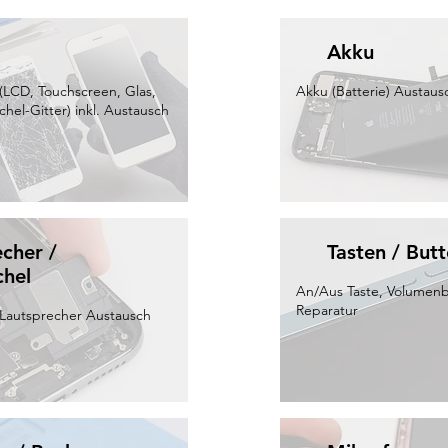
Akku
l (LCD, Touchscreen, Glas,
Akku (Batterie) Austaus
el-Gitter) inkl. Austausch
cher /
Tasten / But
hel
An/Aus Taste, Volumen
Reparatur
Lautsprecher Austausch