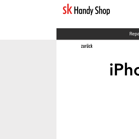
Repa
zurück
iPh