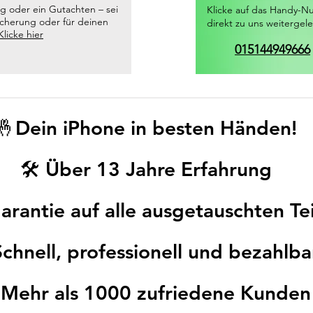
g oder ein Gutachten – sei
Klicke auf das Handy-N
sicherung oder für deinen
direkt zu uns weitergele
Klicke hier
015144949666
🤞Dein iPhone in besten Händen!
🛠️ Über 13 Jahre Erfahrung
arantie auf alle ausgetauschten Te
Schnell, professionell und bezahlba
 Mehr als 1000 zufriedene Kunden