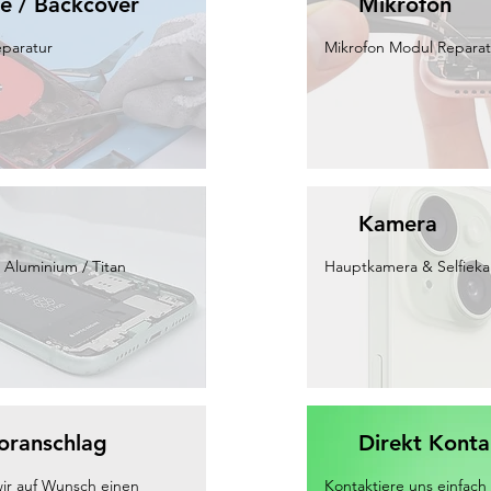
te / Backcover
Mikrofon
eparatur
Mikrofon Modul Reparat
Kamera
 Aluminium / Titan
Hauptkamera & Selfiek
oranschlag
Direkt Konta
wir auf Wunsch einen
Kontaktiere uns einfac