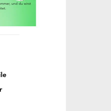
ummer, und du wirst
itet.
ile
r