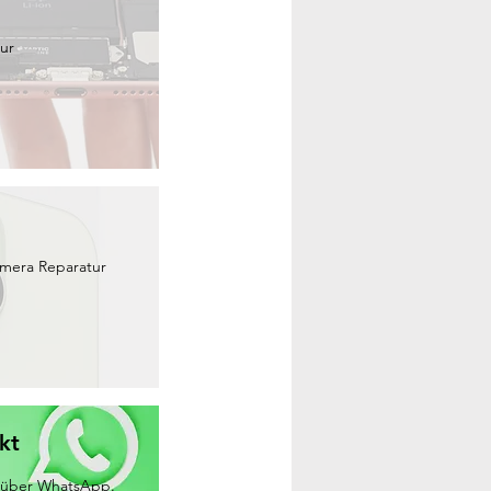
ur
amera Reparatur
kt
h über WhatsApp.