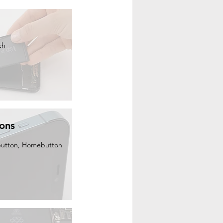
ch
tons
button, Homebutton