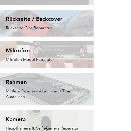
Rückseite / Backcover
Rückseite Glas Reparatur
Mikrofon
Mikrofon Modul Reparatur
Rahmen
Mittlere Rahmen- Aluminium / Titan
Austausch
Kamera
Hauptkamera & Selfiekamera Reparatur