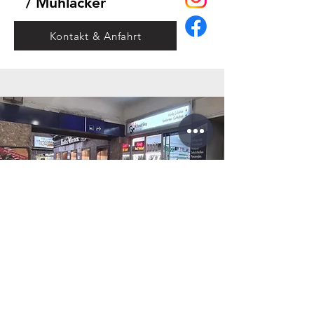
/ Mühlacker
Kontakt & Anfahrt
Bahnhofplatz 1
76137 Karlsruhe
/ Karlsruhe