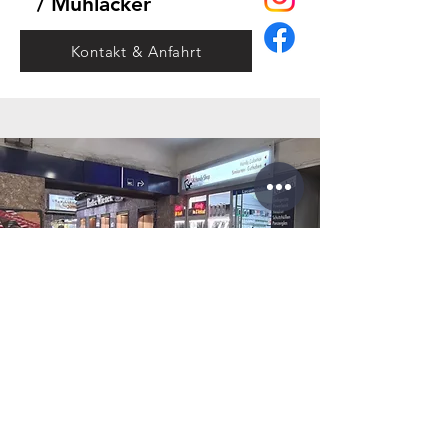
/ Mühlacker
Kontakt & Anfahrt
Bahnhofplatz 1
76137 Karlsruhe
/ Karlsruhe