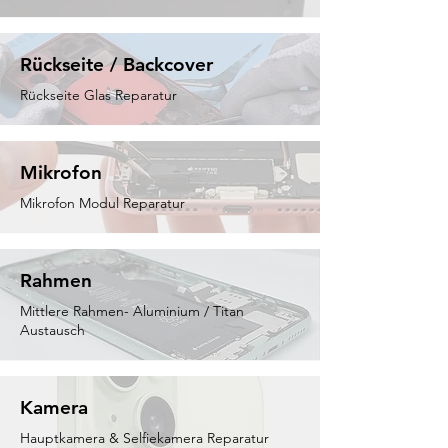
Rückseite / Backcover
Rückseite Glas Reparatur
Mikrofon
Mikrofon Modul Reparatur
Rahmen
Mittlere Rahmen- Aluminium / Titan
Austausch
Kamera
Hauptkamera & Selfiekamera Reparatur