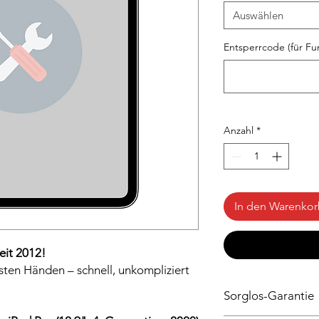
Auswählen
Entsperrcode (für Fun
Anzahl
*
In den Warenko
eit 2012!
esten Händen – schnell, unkompliziert
Sorglos-Garantie