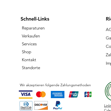
Schnell-Links
Ri
Reparaturen
A
Verkaufen
Ga
Services
Co
Shop
Za
Kontakt
Im
Standorte
Wir akzeptieren folgende Zahlungsmethoden
Link
Cyle