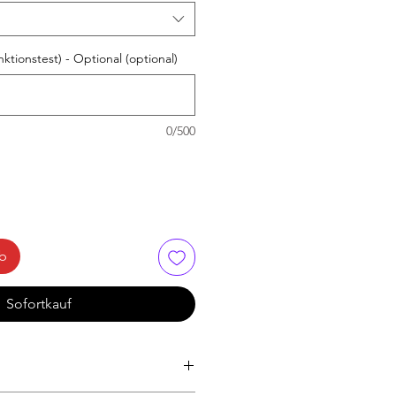
ktionstest) - Optional (optional)
0/500
rb
Sofortkauf