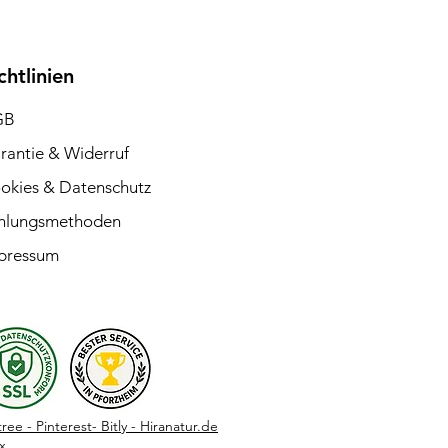
chtlinien
GB
rantie & Widerruf
okies & Datenschutz
hlungsmethoden
pressum
tree -
Pinterest-
Bitly -
Hiranatur.de
x