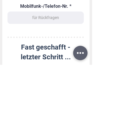
Mobilfunk-/Telefon-Nr.
Fast geschafft -
letzter Schritt ...
Wie bist du auf uns aufmerksam geworden?
Ich bin mit dem Erhalt meiner Bewertung
per E-Mail sowie werblicher E-Mails zum
Service von sk Handy Shop einverstanden
(keine Sorge, du kannst dich jederzeit
wieder abmelden).
Datenschutz
Ich bin der rechtmäßige Eigentümer des
Geräts bzw. berechtigt, es zu verkaufen. Ich