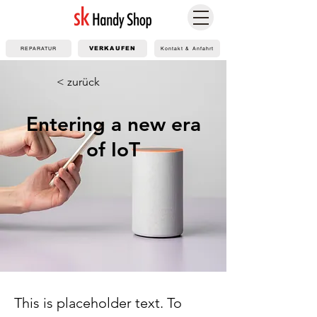
REPARATUR
VERKAUFEN
Kontakt & Anfahrt
< zurück
Entering a new era
of IoT
This is placeholder text. To