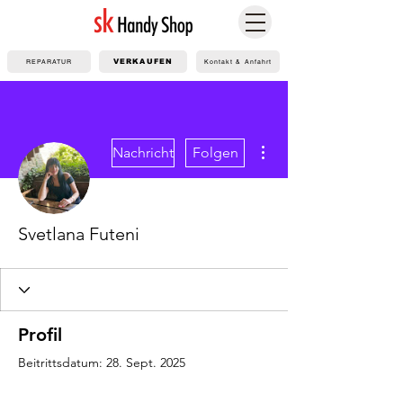
REPARATUR
VERKAUFEN
Kontakt & Anfahrt
Weitere Optionen
Nachricht
Folgen
Svetlana Futeni
Profil
Beitrittsdatum: 28. Sept. 2025