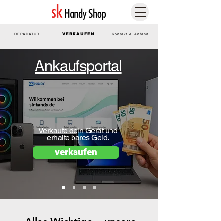
REPARATUR
VERKAUFEN
Kontakt & Anfahrt
Ankaufsportal
Verkaufe dein Gerät und
erhalte bares Geld.
verkaufen