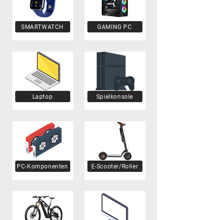
SMARTWATCH
GAMING PC
Laptop
Spielkonsole
PC-Komponenten
E-Scooter/Roller