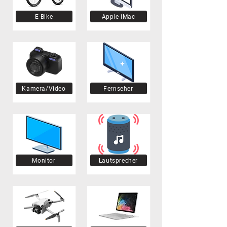
E-Bike
Apple iMac
Kamera/Video
Fernseher
Monitor
Lautsprecher